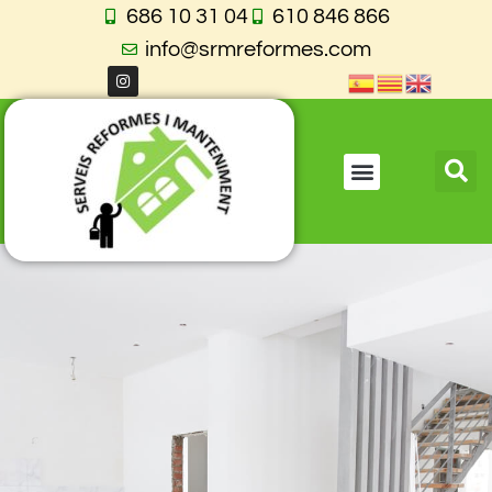
686 10 31 04
610 846 866
info@srmreformes.com