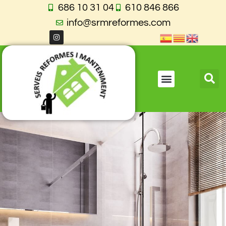
686 10 31 04
610 846 866
info@srmreformes.com