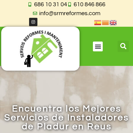
686 10 31 04
610 846 866
info@srmreformes.com
Encuentra los Mejores
Servicios de Instaladores
de Pladur en Reus