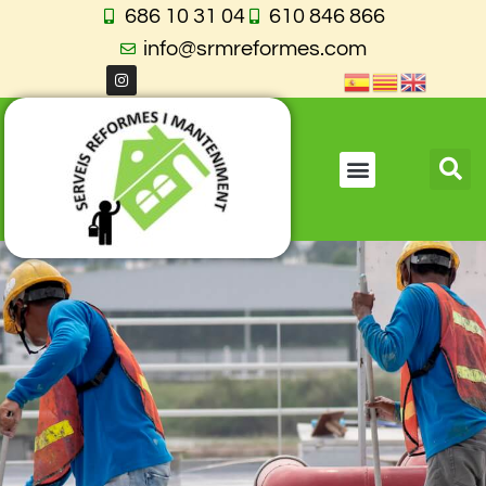
686 10 31 04
610 846 866
info@srmreformes.com