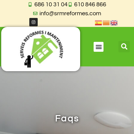
686 10 31 04
610 846 866
info@srmreformes.com
Faqs